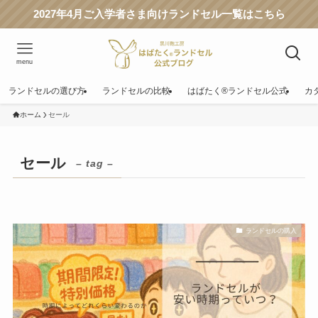
2027年4月ご入学者さま向けランドセル一覧はこちら
menu
ランドセルの選び方
ランドセルの比較
はばたく®ランドセル公式
カ
ホーム
セール
セール
– tag –
ランドセルの購入