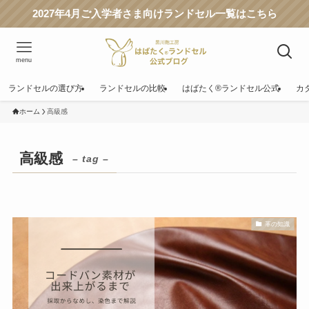
2027年4月ご入学者さま向けランドセル一覧はこちら
menu
ランドセルの選び方
ランドセルの比較
はばたく®ランドセル公式
カ
ホーム
高級感
高級感
– tag –
革の知識