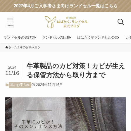
2027年4月ご入学者さま向けランドセル一覧はこちら
menu
ランドセルの選び方
ランドセルの比較
はばたく®ランドセル公式
カ
ホーム
革のお手入れ
牛革製品のカビ対策！カビが生え
2024
11/16
る保管方法から取り方まで
2024年11月16日
革のお手入れ