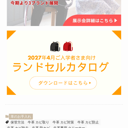
革のお手入れ
保管方法
牛革 カビ取り
牛革 カビ対策
牛革 カビ防止
牛革 カビ除去
牛革 防カビ
牛革専用 クリーナー