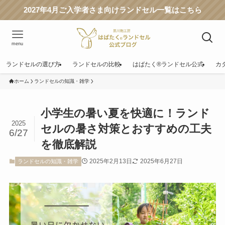
2027年4月ご入学者さま向けランドセル一覧はこちら
menu
ランドセルの選び方
ランドセルの比較
はばたく®ランドセル公式
カ
ホーム
ランドセルの知識・雑学
小学生の暑い夏を快適に！ランド
2025
セルの暑さ対策とおすすめの工夫
6/27
を徹底解説
2025年2月13日
2025年6月27日
ランドセルの知識・雑学