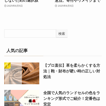
しないための選択肢
意点、寄付やリメイクまで
2025年6月5日
2025年6月5日
検索
人気の記事
【プロ直伝】革を柔らかくする方
法｜鞄・財布が硬い時の正しい対
処法
全国で人気のランドセルの色をラ
ンキング形式でご紹介！定番色は
安定